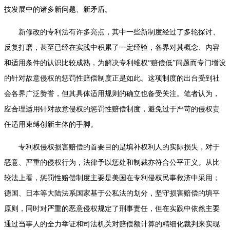
技发展中的诸多新问题、新矛盾。
新修改的专利法有许多亮点，其中一些新制度经过了多轮探讨、
反复打磨，甚至已经在实践中积累了一定经验，各界对其概念、内容
和适用条件的认识比较成熟，为解决专利维权“赔偿低”问题而专门增设
的针对故意侵权的惩罚性赔偿制度正是如此。这项制度的出台受到社
会各界广泛赞誉，但其具体适用规则的确立也备受关注。笔者认为，
应合理适用针对故意侵权的惩罚性赔偿制度，避免过于严苛的侵权责
任适用束缚创新主体的手脚。
专利权侵权损害赔偿的首要目的是填补权利人的实际损失，对于
恶意、严重的侵权行为，法律予以惩处和制裁亦符合公平正义。从比
较法上看，惩罚性赔偿制度主要是美国在专利侵权民事救济中采用；
德国、日本等大陆法系国家基于公私法的划分，坚守损害赔偿的填平
原则，同时对严重的恶意侵权规定了刑事责任，但在实践中依然主要
通过当事人的全力举证和司法机关对赔偿额计算的精细化裁判来实现