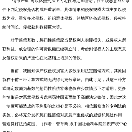
“情节严重”可以比照刑法上的定性与定量理论，在主观恶意成立条
件下判定侵权是否构成严重后果。具体情形如侵权规模大或主要以侵
权为业、重复多次侵权、组织群体侵权、跨地区链条式侵权、侵权持
续时间长、侵权获利数额巨大等。
对于赔偿基数，惩罚性赔偿应当是权利人实际损失、或侵权人所
获利益、或合理的许可费数额已经确立时，考虑到侵权人的主观恶意
及侵权后果的严重性在此基础上增加的倍数。
当前，我国知识产权侵权损害大多数采用法定赔偿方式，其原因
就在于前三种计算方式均无法得到充分举证。由此可见，以这三种方
式确定数额为基数的惩罚性赔偿将来也仅在少数情形下才适用，更多
的情形是对恶意侵权考虑惩罚性因素而给予高额法定赔偿，因此对这
一制度可能造成的不利影响之担心是不必的。相信新修改的专利法的
实施，必将充分发挥惩罚性赔偿对恶意严重侵权的威慑和惩处作用，
营造良好法治氛围。（作者：管育鹰 系中国社会科学院知识产权中心