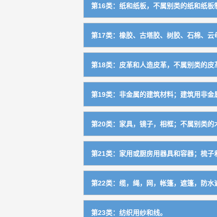
个人防护用喷雾
1304
除火器外的随身武器
0811
第16类：纸和纸板，不属别类的纸和纸板制
供暖装置及水暖管件
1108
金属标牌
0614
珠宝，首饰，宝石及贵重金属制纪念品
1403
测量仪器仪表，实验室用器具，电测量
0910
畜力车辆
1207
缝纫、制鞋工业用机械
0713
乐器辅助用品及配件
1502
缝合用材料
1009
餐具刀、叉、匙
0812
工业用纸
1601
卫生设备（不包括盥洗室用具）
1109
动物用金属制品
0615
钟，表，计时器及其零部件
1404
光学仪器
0911
第17类：橡胶、古塔胶、树胶、石棉、云母
轮胎及轮胎修理工具
1208
自行车工业用设备
0714
单一商品
1010
手工具柄
0813
技术用纸（不包括绝缘纸）
1602
消毒和净化设备
1110
焊接用金属材料（不包括塑料焊丝）
0616
宠物用首饰
1405
光电传输材料
0912
不属别类的橡胶，古塔胶，树胶
1701
空用运载工具（不包括飞机轮胎）
1209
陶瓷、砖、瓦制造机械
0715
眼镜及附件
1011
第18类：皮革和人造皮革，不属别类的皮革
生活用纸
1603
小型取暖器
1111
锚，停船用金属浮动船坞，金属下锚桩
0617
电器用晶体及碳素材料，电子、电气通
0913
非金属密封减震制品
1702
水用运载工具
1210
雕刻机
0716
皮革和人造皮革，裘皮
1801
纸板
1604
不属别类的打火器具
1112
第19类：非金属的建筑材料；建筑用非金属
手铐，医院用的金属身份证明手镯
0618
电器成套设备及控制装置
0914
橡胶，树脂，纤维制品
1703
运载工具零部件
1211
制电池机械
0717
不属别类的皮革、人造皮革制品，箱子
1802
办公、日用纸制品
1605
核能反应设备
1113
（测气象或风力的）金属浆叶，金属风
0619
木材
1901
电解装置
0915
软管
1704
第20类：家具，镜子，相框；不属别类的木
日用杂品加工机械
0718
雨伞及其部件
1804
印刷出版物
1606
单一商品
1114
金属植物保护器
0620
土，沙，石，石料，灰泥，炉渣等建筑
1902
灭火器具
0916
保温、隔热、隔音材料
1705
制搪瓷机械
0719
家具
2001
手杖
1805
第21类：家用或厨房用器具和容器；梳子和
照片，图片，图画
1607
捕野兽陷阱
0621
石膏
1903
工业用X光机械设备
0918
绝缘用材料及其制品
1706
制灯泡机械
0720
非金属容器及附件
2002
动物用具
1806
厨房炊事用具及容器（包括不属别类的
2101
纸及不属别类的塑料包装物品
1609
普通金属艺术品，青铜（艺术品）
0622
水泥
1904
第22类：缆，绳，网，帐篷，遮篷，防水遮
安全救护器具
0919
包装、填充用材料（包括橡胶、塑料制
1707
包装机械（不包括成套设备专用包装机
0721
不属别类的工业、建筑配件
2003
肠衣
1807
不属别类的玻璃器皿
2102
办公装订、切削用具
1610
矿石，矿砂
0623
水泥预制构件
1905
警报装置，电铃
0920
缆，绳，线，带
2201
单一商品
1708
民用煤加工机械
0722
镜子、画框及部件
2004
第23类：纺织用纱和线。