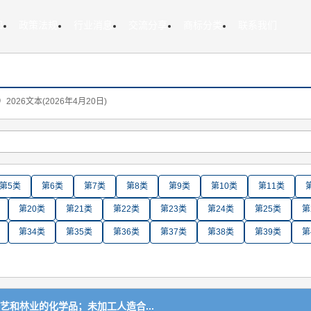
知
政策法规
行业消息
交流分享
商标分类
联系我们
26文本(2026年4月20日)
第5类
第6类
第7类
第8类
第9类
第10类
第11类
第20类
第21类
第22类
第23类
第24类
第25类
第
第34类
第35类
第36类
第37类
第38类
第39类
第
艺和林业的化学品；未加工人造合...