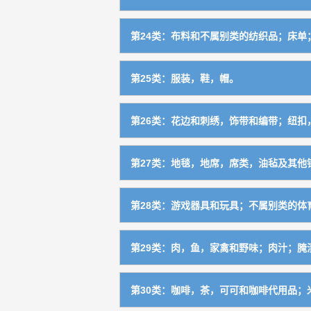
瓷器，陶器（茶具，酒具除外）
2103
办公文具（不包括笔，墨，印，胶水）
1611
金属棺（埋葬用），金属棺材扣件，棺
0624
建筑砖瓦
1906
电池，充电器
0922
网，遮篷，帐篷，防水帆布，帆
2202
厨房家用器具（不包括烹调、电气加热
0723
不属别类的竹、藤、棕、草制品
2005
纺织用纱、丝
2301
玻璃、瓷、陶的工艺品
2104
墨，砚
1612
第24类：布料和不属别类的纺织品；床单
非金属耐火材料及制品
1907
电影片，已曝光材料
0923
袋子，装卸、包装用物品
2203
洗衣机
0724
未加工或半加工的骨、角、牙、介及不
2006
线
2302
茶具、酒具、咖啡具及饮水用具
2105
印章，印油
1613
纺织品，布料
2401
柏油，沥青及制品
1908
其他
0924
衬垫，填充料，密封物品（不包括橡胶
2204
第25类：服装，鞋，帽。
制药工业用机械及部件
0725
非金属牌照
2007
毛线
2303
家庭日用及卫生器具
2106
笔
1614
特殊用织物
2402
非金属建筑材料及构件（不包括水泥预
1909
纤维原料
2205
衣物
2501
橡胶、塑料工业机械
0726
食品用塑料装饰品
2008
第26类：花边和刺绣，饰带和编带；纽扣
梳子，刷子，制刷材料（不包括牙刷）
2107
办公或家庭用胶带或粘合剂
1615
纺织品壁挂
2403
非金属建筑物
1910
婴儿纺织用品
2502
玻璃工业用机械
0727
禽、畜等动物用制品
2009
花边，饰品及编带
2601
刷牙用具
2108
办公室用绘图仪器，绘画仪器
1616
毡及毡制品
2404
建筑用玻璃及玻璃材料
1911
第27类：地毯，地席，席类，油毡及其他
特种运动服装
2503
化肥设备
0728
医院用非金属制身份鉴别手环
2010
不属别类的服饰品，饰针
2602
牙签
2109
绘画用具（不包括绘图仪器，笔）
1617
毛巾，浴巾，手帕
2405
建筑用涂层
1912
地毯
2701
不透水服装
2504
其他化学工业用机械
0729
非金属棺材及附件
2011
第28类：游戏器具和玩具；不属别类的体
钮扣，领钩扣，拉链
2603
化妆用具
2110
打字机、誊写机、油印机及其附件（包
1618
床上用品
2406
建筑用粘合料
1913
席类
2702
戏装
2505
地质勘探、采矿、选矿用机械
0730
家具部件及非金属附件
2012
娱乐器械，娱乐物品
2801
假发，假胡须
2604
隔热用具
2111
第29类：肉，鱼，家禽和野味；肉汁；腌渍
教学用具（不包括教学实验用仪器）
1619
室内遮盖物
2407
非金属雕塑品
1914
垫及其他可移动铺地板用品
2703
鞋
2507
冶炼工业用设备
0731
垫，枕
2013
玩具
2802
缝纫用具（线除外）
2605
家用擦洗用具
2112
室内模型物（不包括教学用模型标本）
1620
肉，非活的家禽，野味，肉汁
2901
洗涤用手套
2408
棺椁墓碑
1915
非纺织墙帷，墙纸及非纺织挂毯
2704
第30类：咖啡，茶，可可和咖啡代用品；米
帽
2508
石油开采、精炼工业用设备
0732
非金属紧固件及门窗附件
2014
棋，牌及辅助器材
2803
假花
2606
未加工或半加工玻璃（不包括建筑用玻
2113
单一商品
1621
非活水产品
2902