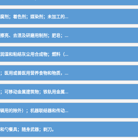
腐剂；着色剂；媒染剂；未加工的...
工业化工原料
擦亮、去渍及研磨用制剂；肥皂；...
装饰家、印刷商和艺术家用金属箔及金属粉
用漂白剂及其他物料
不属于其他类别的产品用的化学制品
润湿和粘结灰尘用合成物；燃料（...
制剂
包括燃料用油）
；医用或兽医用营养食物和物质，...
；可移动金属建筑物；铁轨用金属...
品
包括焊接及铁路用金属材料）
质（不包括未加工的天然树脂）
辆用的除外）；机器联结器和传动...
叉和勺餐具；随身武器；剃刀。
包括建筑小五金）