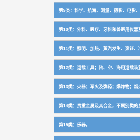
杀虫剂，除莠剂，农药
0505
手动研磨器具
0801
动物用化妆品
0309
铁路用金属材料
0604
淬火用化学制剂
0111
第9类：科学、航海、测量、摄影、电影、
能源
0407
伐木、锯木、木材加工及火柴生产用机
0703
卫生用品，绷敷材料，医用保健袋
0506
小农具（不包括农业、园艺用刀剪）
0802
室内芳香剂
0310
非电气用缆索和金属线、网、带
0605
焊接用化学制剂
0112
电子计算机及其外部设备
0901
造纸及加工纸制品工业用机械及器具
0704
第10类：外科、医疗、牙科和兽医用仪器及
填塞牙孔用料，牙科用蜡
0507
林业、园艺用手工具
0803
缆绳用非电气金属附件
0606
食品用化学品（不包括食品用防腐盐）
0113
记录、记数检测器
0902
印刷工业用机械及器具
0705
外科、医疗和兽医用仪器、器械、设备
1001
宠物尿布
0508
畜牧业用手工具
0804
第11类：照明、加热、蒸汽发生、烹饪、冷
钉及标准紧固件
0607
鞣料及皮革用化学品
0114
其他办公用机械（不包括打字机、誉写
0903
纤维加工及纺织、针织工业用机械及部
0706
牙科设备及器具
1002
渔业用手工具
0805
照明用设备、器具（不包括汽灯、油灯
1101
家具及门窗的金属附件
0608
工业用粘合剂和胶（不包括纸用粘合剂
0115
衡器
0904
第12类：运载工具；陆、空、海用运载装
印染工业用机械
0707
医疗用电子、核子、电疗和Ｘ光设备
1003
理发工具，修指甲刀
0806
汽灯，油灯
1103
日用五金器具
0609
纸浆
0116
量具
0905
火车及其零部件
1201
制茶工业用机械
0708
医疗用辅助器具、设备和用品
1004
第13类：火器；军火及弹药；爆炸物；烟
非动力手工具（不包括刀、剪）
0807
烹调及民用电气加热设备（不包括厨房
1104
非电子锁
0610
信号器具
0906
汽车、电车、摩托车及其零部件（不包
1202
食品业用机械及部件
0709
奶嘴，奶瓶
1005
火器，军火及子弹
1301
非动力手工器具
0808
制冷、冷藏设备（不包括冷藏车）
1105
保险箱柜，金属柜
0611
第14类：贵重金属及其合金，不属别类的贵
通讯导航设备
0907
自行车、三轮车及其零部件（不包括轮
1204
酿造、饮料工业用机械
0710
性用品
1006
爆炸物
1302
专业用手工具
0809
干燥、通风、空调设备（包括冷暖房设
1106
金属器具，金属硬件（非机器零件）
0612
贵重金属及其合金
1401
音像设备
0908
缆车，架空运输设备
1205
烟草工业用机械
0711
第15类：乐器。
假肢，假发和假器官
1007
烟火，爆竹
1303
刀剪（不包括机械刀片，文具刀）
0810
加温、蒸汽设备（包括工业用炉、锅炉
1107
金属容器
0613
贵重金属盒
1402
摄影、电影用具及仪器
0909
轮椅，手推车，儿童推车
1206
皮革工业用机械
0712
乐器
1501
矫形用品
1008