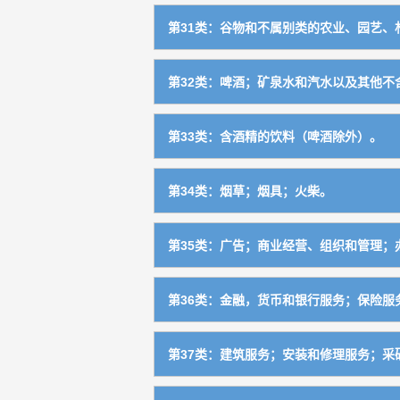
特殊用布
2409
咖啡，咖啡代用品，可可
3001
袜
2509
建筑、铁道、土木工程用机械
0733
球类及器材
2804
第31类：谷物和不属别类的农业、园艺、林
硬托衬骨
2607
不属别类的动植物器具
2114
罐头食品（软包装食品不包括在内，随
2903
旗
2410
茶、茶饮料
3002
手套（不包括特种手套）
2510
起重运输机械
0734
健身器材
2805
未加工的林业产品
3101
修补纺织品用热粘胶片
2608
家用灭虫、灭鼠用具
2115
腌渍、干制水果及果蔬制零食小吃
2904
寿衣
2411
第32类：啤酒；矿泉水和汽水以及其他不含
糖
3003
领带，围巾，披巾，面纱
2511
锻压设备
0735
射箭运动器材
2806
未加工的谷物及农产品（不包括蔬菜，
3102
亚麻布标记用品
2609
腌制、干制蔬菜
2905
啤酒
3201
糖果，南糖，糖
3004
腰带，服装带
2512
第33类：含酒精的饮料（啤酒除外）。
铸造机械
0736
体操、举重、田径、冰雪及属于本类的
2807
花卉，草本植物
3103
单一商品
2611
蛋品
2906
不含酒精饮料
3202
蜂蜜，蜂王浆等营养食品
3005
单一商品
2513
蒸气动力设备
0737
含酒精的饮料（啤酒除外）
3301
游泳池及跑道
2808
活动物
3104
第34类：烟草；烟具；火柴。
奶及乳制品
2907
糖浆及其他供饮料用的制剂
3203
面包，糕点
3006
内燃动力设备
0738
运动防护器具及冰鞋
2809
未加工的水果及干果
3105
烟草及其制品
3401
食用油脂
2908
第35类：广告；商业经营、组织和管理；
方便食品
3007
风力、水力动力设备
0739
圣诞树用的装饰品
2810
新鲜蔬菜
3106
烟具
3402
色拉
2909
广告
3501
米，面粉（包括五谷杂粮）
3008
办公用制针钉机械
0740
钓具
2811
第36类：金融，货币和银行服务；保险服
种子
3107
火柴
3403
食用果胶
2910
工商管理辅助业
3502
面条及米面制品
3009
制钮扣拉链机械
0741
单一商品
2812
保险
3601
动物饲料
3108
吸烟用打火机
3404
加工过的坚果
2911
第37类：建筑服务；安装和修理服务；采
替他人推销
3503
谷物膨化食品
3010
切削机床， 切削工具和其他金属加工机
0742
金融事务
3602
麦芽
3109
烟纸，过滤嘴
3405
菌类干制品
2912
建设、维修信息服务
3701