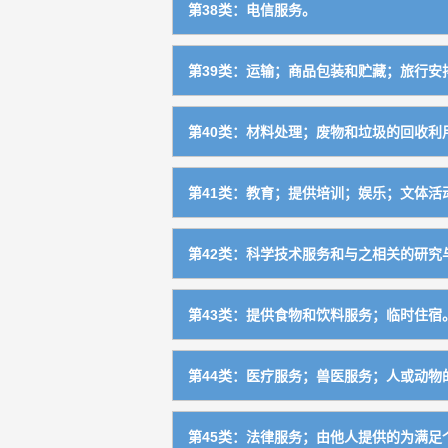
人事管理辅助业
3504
豆粉，食用预制面筋
3011
第38类：电信服务。
非手工操作的手工具
0743
珍品估价
3603
动物栖息用干草等制品
3110
香烟用调味品
3406
食物蛋白，豆腐制品
2913
建筑工程服务
3702
商业企业迁移
3505
食用淀粉及其制品
3012
进行播放无线电或电视节目的服务
3801
静电、电子工业用设备
0744
不动产事务
3604
第39类：运输；商品包装和贮藏；旅行安
电子香烟及其部件
3407
肠衣
2914
开采服务
3703
办公事务
3506
食用冰，冰制品
3013
通讯服务
3802
光学工业用设备
0745
经纪
3605
运输及运输前的包装服务
3901
建筑物装饰修理服务
3704
第40类：材料处理；废物和垃圾的回收利用
财会
3507
食盐
3014
气体分离设备
0746
担保
3606
水上运输及相关服务
3902
供暖设备的安装与修理
3705
综合加工及提供信息服务
4001
单一服务
3508
酱油，醋
3015
喷漆机具
0747
第41类：教育；提供培训；娱乐；文体活
慈善募捐
3607
陆地运输
3903
机械、电器设备的安装与修理
3706
金属材料处理或加工服务
4002
药品、医疗用品零售或批发服务
3509
芥末，味精，沙司，酱等调味品
3016
发电机、非陆地车辆用马达和引擎及其
0748
教育
4101
受托管理
3608
空中运输
3904
第42类：科学技术服务和与之相关的研究与
陆地机械车辆维修
3707
纺织品化学处理或加工服务
4003
酵母
3017
泵，阀，气体压缩机，风机，，液压元
0749
组织和安排教育、文化、娱乐等活动
4102
典当
3609
其他运输及相关服务
3905
提供研究和开发服务
4209
飞机维修
3708
木材加工服务
4004
第43类：提供食物和饮料服务；临时住宿
食用香精，香料
3018
机器传动用联轴节，传动带及其他机器
0750
图书馆服务
4103
货物的贮藏
3906
提供地质调查、研究、开发服务
4210
造船服务
3709
纸张加工服务
4005
单一商品
3019
提供餐饮，住宿服务
4301
焊接机械
0751
出版服务
4104
第44类：医疗服务；兽医服务；人或动物的
潜水工具出租
3907
提供化学研究服务
4211
影视器材维修
3710
玻璃加工服务
4006
提供房屋设施的服务
4302
清洁、废物处理机械
0752
文娱、体育活动的服务
4105
医疗服务
4401
供水电气服务
3908
提供生物学研究服务
4212
钟表修理
3711
第45类：法律服务；由他人提供的为满足个
陶器加工服务
4007
养老院
4303