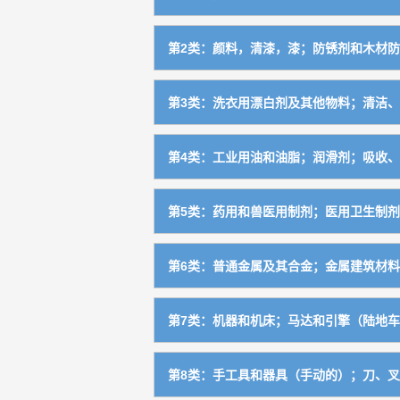
工业气体，单质
0101
第2类：颜料，清漆，漆；防锈剂和木材防
用于工业、科学、农业、园艺、林业的
0102
染料，媒染剂（不包括食用）
0201
第3类：洗衣用漂白剂及其他物料；清洁、
放射性元素及其化学品
0103
颜料（不包括食用、绝缘用），画家、
0202
肥皂，香皂及其他人用洗洁物品，洗衣
0301
用于工业、科学的化学品、化学制剂，
0104
第4类：工业用油和油脂；润滑剂；吸收、
食品着色剂
0203
清洁、去渍用制剂
0302
用于农业、园艺、林业的化学品、化学
0105
工业用油及油脂，润滑油，润滑剂（不
0401
油墨
0204
第5类：药用和兽医用制剂；医用卫生制剂
抛光、擦亮制剂
0303
化学试剂
0106
液体、气体燃料和照明燃料
0402
涂料，油漆及附料（不包括绝缘漆）
0205
药品，消毒剂，中药药材，药酒
0501
研磨用材料及其制剂
0304
第6类：普通金属及其合金；金属建筑材料
摄影用化学用品及材料
0107
固体燃料
0403
防锈剂，木材防腐剂
0206
医用营养品，人用膳食补充剂，婴儿食
0502
化妆品（不包括动物用化妆品）
0306
普通金属及其合金、板、各种型材（不
0601
未加工的人造合成树脂，未加工塑料物
0108
工业用蜡
0404
第7类：机器和机床；马达和引擎（陆地车
未加工的天然树脂
0207
净化制剂
0503
牙膏，洗牙用制剂
0307
普通金属管及其配件
0602
肥料
0109
照明用蜡烛和灯芯
0405
农业用机械及部件（不包括小农具）
0701
兽药，动物用膳食补充剂
0504
第8类：手工具和器具（手动的）；刀、
熏料
0308
金属建筑材料，可移动金属建筑物（不
0603
灭火用合成物
0110
吸收、润湿和粘结灰尘用合成物
0406
渔牧业用机械及器具
0702