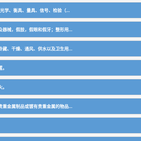
光学、衡具、量具、信号、检验（...
械及器具
器械，假肢，假眼和假牙；整形用...
，不包括电子、核子、电疗、医疗用Ｘ光设备、器械及仪器
藏、干燥、通风、供水以及卫生用...
机、油印机）
件
）
）
置。
火。
用手工用具，食品加工机器）
括轮胎）
重金属制品或镀有贵重金属的物品...
胎）
备）
，不包括机车锅炉、锅驼机锅炉、蒸汽机锅炉）