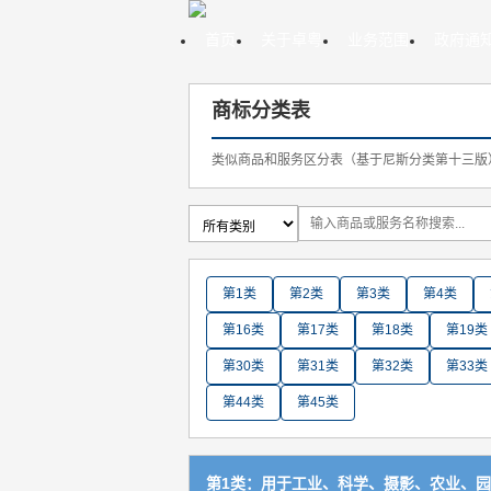
首页
关于卓粤
业务范围
政府通
商标分类表
类似商品和服务区分表（基于尼斯分类第十三版）20
第1类
第2类
第3类
第4类
第16类
第17类
第18类
第19类
第30类
第31类
第32类
第33类
第44类
第45类
第1类：用于工业、科学、摄影、农业、园