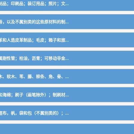
品；印刷品；装订用品；照片；文...
仪器，科学仪器
，以及不属别类的这些原材料的制...
和人造皮革制品；毛皮；箱子和旅...
用元件
刚性管；柏油，沥青；可移动非金...
及旅行袋，日用革制品
标
、软木、苇、藤、柳条、角、骨、...
用料
海绵；刷子（画笔除外）；制刷材...
餐具）
布，帆，袋和包（不属别类的）；...
品）
械）