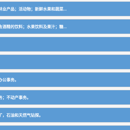
业产品；活动物；新鲜水果和蔬菜...
原料制成品归类）
酒精的饮料；水果饮料及果汁；糖...
种子）
其他运动器材
办公事务。
务；不动产事务。
矿，石油和天然气钻探。
械