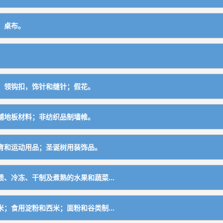
材用金属器材
设备及厨房手工具）
；桌布。
属别类的工艺品
、塑料制品）
制构件）
，领钩扣，饰针和缝针；假花。
铺地板材料；非纺织品制墙帷。
育和运动用品；圣诞树用装饰品。
括印刷铅字、印版）
、冷冻、干制及煮熟的水果和蔬菜...
；食用淀粉和西米；面粉和谷类制...
璃）