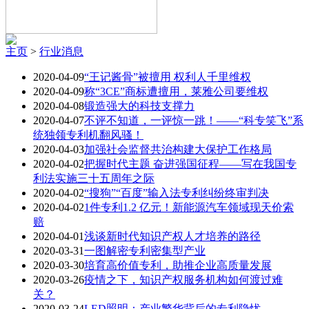
主页
>
行业消息
2020-04-09
“王记酱骨”被擅用 权利人千里维权
2020-04-09
称“3CE”商标遭擅用，莱雅公司要维权
2020-04-08
锻造强大的科技支撑力
2020-04-07
不评不知道，一评惊一跳！——“科专笑飞”系
统独领专利机翻风骚！
2020-04-03
加强社会监督共治构建大保护工作格局
2020-04-02
把握时代主题 奋进强国征程——写在我国专
利法实施三十五周年之际
2020-04-02
“搜狗”“百度”输入法专利纠纷终审判决
2020-04-02
1件专利1.2 亿元！新能源汽车领域现天价索
赔
2020-04-01
浅谈新时代知识产权人才培养的路径
2020-03-31
一图解密专利密集型产业
2020-03-30
培育高价值专利，助推企业高质量发展
2020-03-26
疫情之下，知识产权服务机构如何渡过难
关？
2020-03-24
LED照明：产业繁华背后的专利隐忧