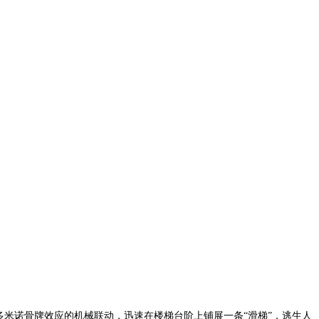
米诺骨牌效应的机械联动，迅速在楼梯台阶上铺展一条“滑梯”，逃生人