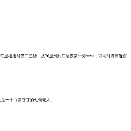
层楼用时仅二三秒，从26层滑到底层仅需一分半钟，可同时撤离近百
竟是一个白发苍苍的七旬老人。