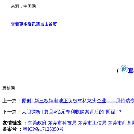
来源：中国网
查看更多资讯请点击首页
（
查
思博网
上一篇：
原创 | 新三板锂电池正负极材料龙头企业——贝特瑞
下一篇：
大胆探析 | 复旦4亿元专利收购案背后的“阴谋”？
友情链接 ：
东莞政府
东莞市科技局
东莞市工信局
东莞市商务
备案号 ：
粤ICP备17125350号